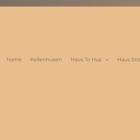
home
Kellenhusen
Haus To Hus
Haus St
g